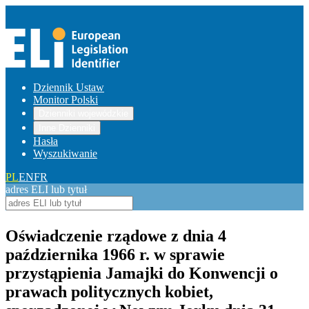
Dziennik Ustaw
Monitor Polski
Dzienniki wojewódzkie
Inne Dzienniki
Hasła
Wyszukiwanie
PL
EN
FR
adres ELI lub tytuł
Oświadczenie rządowe z dnia 4
października 1966 r. w sprawie
przystąpienia Jamajki do Konwencji o
prawach politycznych kobiet,