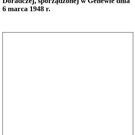
Doradczej, sporządzonej w Genewie dnia
6 marca 1948 r.
Pokaż treść w pełnym oknie