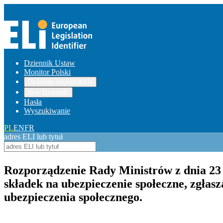
Dziennik Ustaw
Monitor Polski
Dzienniki wojewódzkie
Inne Dzienniki
Hasła
Wyszukiwanie
PL
EN
FR
adres ELI lub tytuł
Rozporządzenie Rady Ministrów z dnia 23 
składek na ubezpieczenie społeczne, zgłasz
ubezpieczenia społecznego.