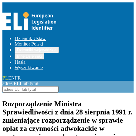
Dziennik Ustaw
Monitor Polski
Dzienniki wojewódzkie
Inne Dzienniki
Hasła
Wyszukiwanie
PL
EN
FR
adres ELI lub tytuł
Rozporządzenie Ministra
Sprawiedliwości z dnia 28 sierpnia 1991 r.
zmieniające rozporządzenie w sprawie
opłat za czynności adwokackie w