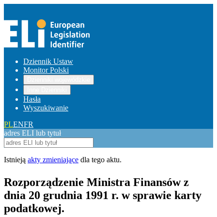
Dziennik Ustaw
Monitor Polski
Dzienniki wojewódzkie
Inne Dzienniki
Hasła
Wyszukiwanie
PL
EN
FR
adres ELI lub tytuł
Istnieją
akty zmieniające
dla tego aktu.
Rozporządzenie Ministra Finansów z
dnia 20 grudnia 1991 r. w sprawie karty
podatkowej.