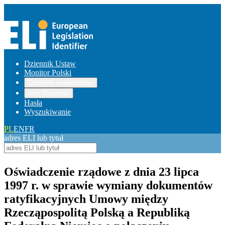
Dziennik Ustaw
Monitor Polski
Dzienniki wojewódzkie
Inne Dzienniki
Hasła
Wyszukiwanie
PL
EN
FR
adres ELI lub tytuł
Oświadczenie rządowe z dnia 23 lipca
1997 r. w sprawie wymiany dokumentów
ratyfikacyjnych Umowy między
Rzecząpospolitą Polską a Republiką