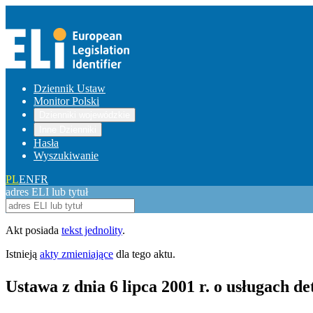
Dziennik Ustaw
Monitor Polski
Dzienniki wojewódzkie
Inne Dzienniki
Hasła
Wyszukiwanie
PL
EN
FR
adres ELI lub tytuł
Akt posiada
tekst jednolity
.
Istnieją
akty zmieniające
dla tego aktu.
Ustawa z dnia 6 lipca 2001 r. o usługach d