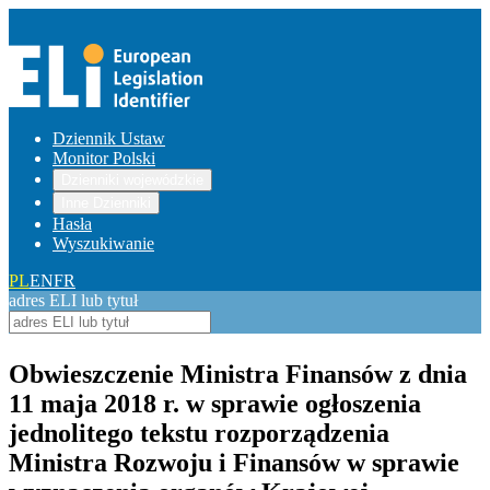
Dziennik Ustaw
Monitor Polski
Dzienniki wojewódzkie
Inne Dzienniki
Hasła
Wyszukiwanie
PL
EN
FR
adres ELI lub tytuł
Obwieszczenie Ministra Finansów z dnia
11 maja 2018 r. w sprawie ogłoszenia
jednolitego tekstu rozporządzenia
Ministra Rozwoju i Finansów w sprawie