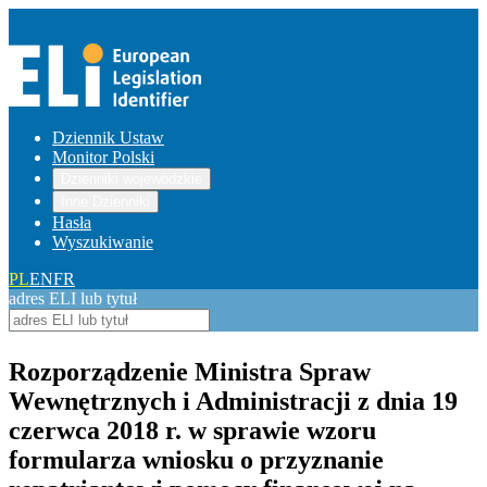
Dziennik Ustaw
Monitor Polski
Dzienniki wojewódzkie
Inne Dzienniki
Hasła
Wyszukiwanie
PL
EN
FR
adres ELI lub tytuł
Rozporządzenie Ministra Spraw
Wewnętrznych i Administracji z dnia 19
czerwca 2018 r. w sprawie wzoru
formularza wniosku o przyznanie