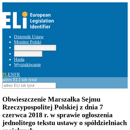
Dziennik Ustaw
Monitor Polski
Dzienniki wojewódzkie
Inne Dzienniki
Hasła
Wyszukiwanie
PL
EN
FR
adres ELI lub tytuł
Obwieszczenie Marszałka Sejmu
Rzeczypospolitej Polskiej z dnia 7
czerwca 2018 r. w sprawie ogłoszenia
jednolitego tekstu ustawy o spółdzielniach