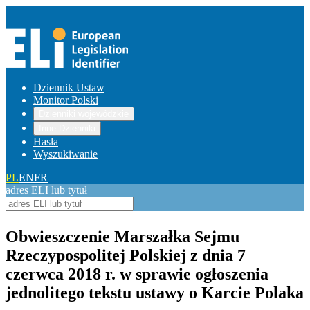
Dziennik Ustaw
Monitor Polski
Dzienniki wojewódzkie
Inne Dzienniki
Hasła
Wyszukiwanie
PL
EN
FR
adres ELI lub tytuł
Obwieszczenie Marszałka Sejmu
Rzeczypospolitej Polskiej z dnia 7
czerwca 2018 r. w sprawie ogłoszenia
jednolitego tekstu ustawy o Karcie Polaka