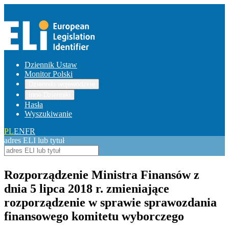
Dziennik Ustaw
Monitor Polski
Dzienniki wojewódzkie
Inne Dzienniki
Hasła
Wyszukiwanie
PL
EN
FR
adres ELI lub tytuł
Rozporządzenie Ministra Finansów z
dnia 5 lipca 2018 r. zmieniające
rozporządzenie w sprawie sprawozdania
finansowego komitetu wyborczego