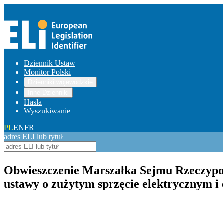
Dziennik Ustaw
Monitor Polski
Dzienniki wojewódzkie
Inne Dzienniki
Hasła
Wyszukiwanie
PL
EN
FR
adres ELI lub tytuł
Obwieszczenie Marszałka Sejmu Rzeczypospo
ustawy o zużytym sprzęcie elektrycznym i
Pokaż treść w pełnym oknie