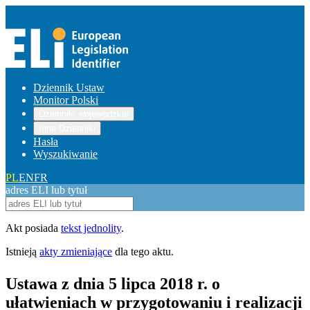
Dziennik Ustaw
Monitor Polski
Dzienniki wojewódzkie
Inne Dzienniki
Hasła
Wyszukiwanie
PL
EN
FR
adres ELI lub tytuł
Akt posiada
tekst jednolity
.
Istnieją
akty zmieniające
dla tego aktu.
Ustawa z dnia 5 lipca 2018 r. o
ułatwieniach w przygotowaniu i realizacji