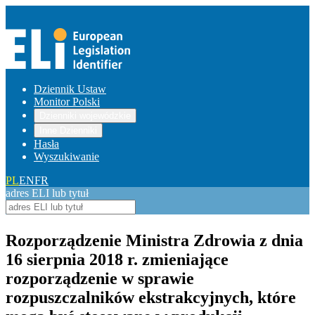
Dziennik Ustaw
Monitor Polski
Dzienniki wojewódzkie
Inne Dzienniki
Hasła
Wyszukiwanie
PL
EN
FR
adres ELI lub tytuł
Rozporządzenie Ministra Zdrowia z dnia
16 sierpnia 2018 r. zmieniające
rozporządzenie w sprawie
rozpuszczalników ekstrakcyjnych, które