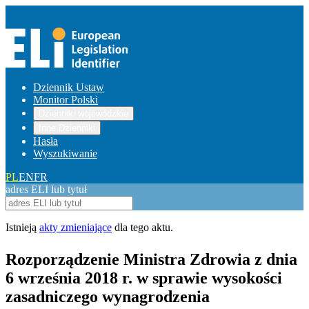
Dziennik Ustaw
Monitor Polski
Dzienniki wojewódzkie
Inne Dzienniki
Hasła
Wyszukiwanie
PL
EN
FR
adres ELI lub tytuł
Istnieją
akty zmieniające
dla tego aktu.
Rozporządzenie Ministra Zdrowia z dnia
6 września 2018 r. w sprawie wysokości
zasadniczego wynagrodzenia