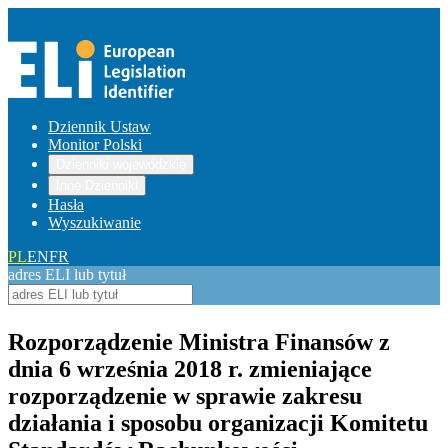
Dziennik Ustaw
Monitor Polski
Dzienniki wojewódzkie
Inne Dzienniki
Hasła
Wyszukiwanie
PL
EN
FR
adres ELI lub tytuł
Rozporządzenie Ministra Finansów z
dnia 6 września 2018 r. zmieniające
rozporządzenie w sprawie zakresu
działania i sposobu organizacji Komitetu