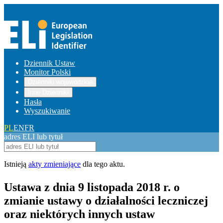
Dziennik Ustaw
Monitor Polski
Dzienniki wojewódzkie
Inne Dzienniki
Hasła
Wyszukiwanie
PL
EN
FR
adres ELI lub tytuł
Istnieją
akty zmieniające
dla tego aktu.
Ustawa z dnia 9 listopada 2018 r. o
zmianie ustawy o działalności leczniczej
oraz niektórych innych ustaw