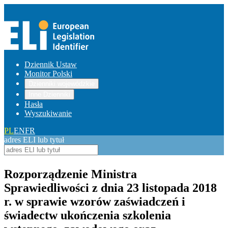
Dziennik Ustaw
Monitor Polski
Dzienniki wojewódzkie
Inne Dzienniki
Hasła
Wyszukiwanie
PL
EN
FR
adres ELI lub tytuł
Rozporządzenie Ministra
Sprawiedliwości z dnia 23 listopada 2018
r. w sprawie wzorów zaświadczeń i
świadectw ukończenia szkolenia