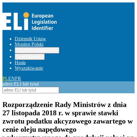
Dziennik Ustaw
Monitor Polski
Dzienniki wojewódzkie
Inne Dzienniki
Hasła
Wyszukiwanie
PL
EN
FR
adres ELI lub tytuł
Rozporządzenie Rady Ministrów z dnia
27 listopada 2018 r. w sprawie stawki
zwrotu podatku akcyzowego zawartego w
cenie oleju napędowego