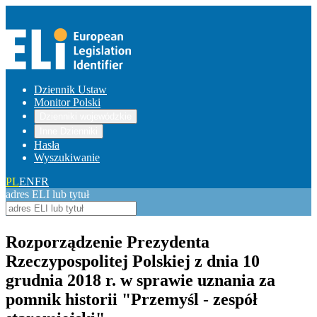
Dziennik Ustaw
Monitor Polski
Dzienniki wojewódzkie
Inne Dzienniki
Hasła
Wyszukiwanie
PL
EN
FR
adres ELI lub tytuł
Rozporządzenie Prezydenta
Rzeczypospolitej Polskiej z dnia 10
grudnia 2018 r. w sprawie uznania za
pomnik historii "Przemyśl - zespół