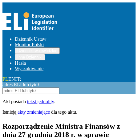
Dziennik Ustaw
Monitor Polski
Dzienniki wojewódzkie
Inne Dzienniki
Hasła
Wyszukiwanie
PL
EN
FR
adres ELI lub tytuł
Akt posiada
tekst jednolity
.
Istnieją
akty zmieniające
dla tego aktu.
Rozporządzenie Ministra Finansów z
dnia 27 grudnia 2018 r. w sprawie