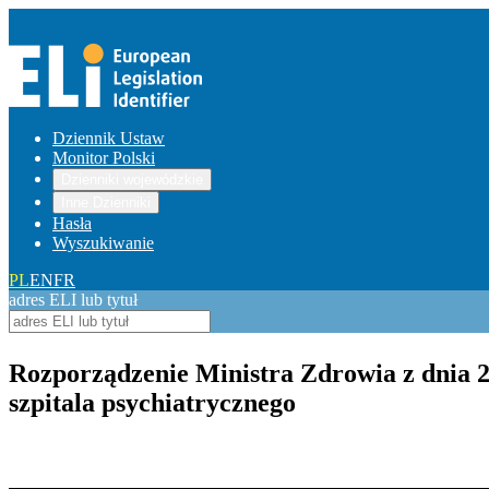
Dziennik Ustaw
Monitor Polski
Dzienniki wojewódzkie
Inne Dzienniki
Hasła
Wyszukiwanie
PL
EN
FR
adres ELI lub tytuł
Rozporządzenie Ministra Zdrowia z dnia 2
szpitala psychiatrycznego
Pokaż treść w pełnym oknie