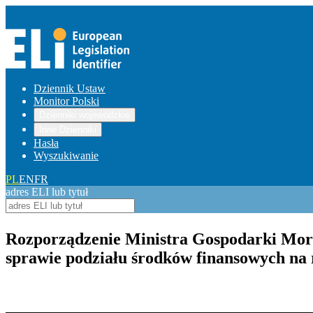
Dziennik Ustaw
Monitor Polski
Dzienniki wojewódzkie
Inne Dzienniki
Hasła
Wyszukiwanie
PL
EN
FR
adres ELI lub tytuł
Rozporządzenie Ministra Gospodarki Morsk
sprawie podziału środków finansowych na
Pokaż treść w pełnym oknie