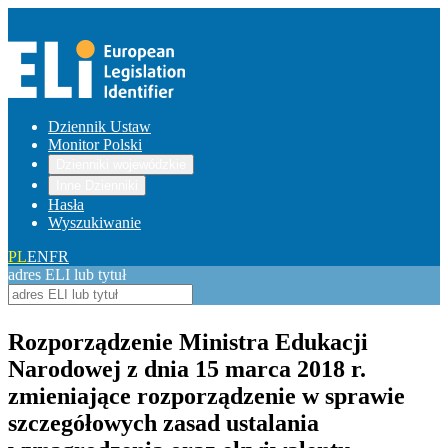
Dziennik Ustaw
Monitor Polski
Dzienniki wojewódzkie
Inne Dzienniki
Hasła
Wyszukiwanie
PL
EN
FR
adres ELI lub tytuł
Rozporządzenie Ministra Edukacji
Narodowej z dnia 15 marca 2018 r.
zmieniające rozporządzenie w sprawie
szczegółowych zasad ustalania