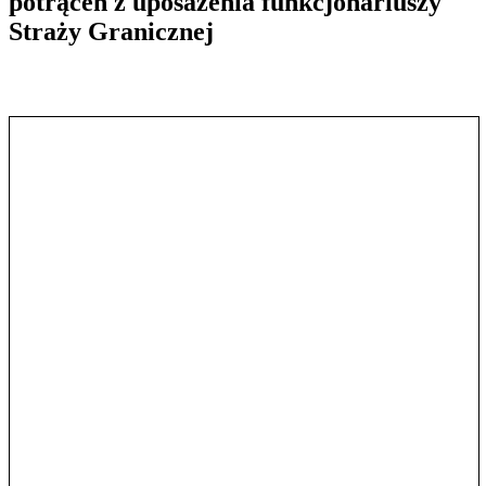
potrąceń z uposażenia funkcjonariuszy
Straży Granicznej
Pokaż treść w pełnym oknie