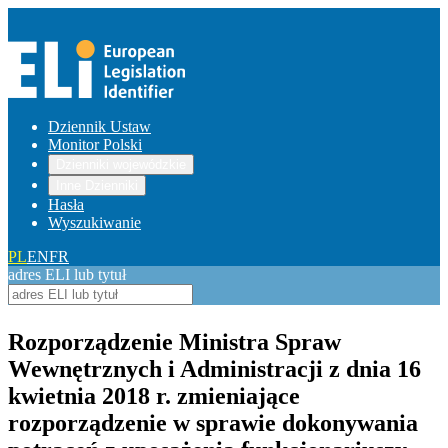
Dziennik Ustaw
Monitor Polski
Dzienniki wojewódzkie
Inne Dzienniki
Hasła
Wyszukiwanie
PL
EN
FR
adres ELI lub tytuł
Rozporządzenie Ministra Spraw
Wewnętrznych i Administracji z dnia 16
kwietnia 2018 r. zmieniające
rozporządzenie w sprawie dokonywania