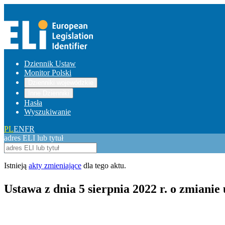
Dziennik Ustaw
Monitor Polski
Dzienniki wojewódzkie
Inne Dzienniki
Hasła
Wyszukiwanie
PL
EN
FR
adres ELI lub tytuł
Istnieją
akty zmieniające
dla tego aktu.
Ustawa z dnia 5 sierpnia 2022 r. o zmiani
Pokaż treść w pełnym oknie