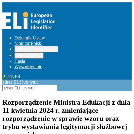
Dziennik Ustaw
Monitor Polski
Dzienniki wojewódzkie
Inne Dzienniki
Hasła
Wyszukiwanie
PL
EN
FR
adres ELI lub tytuł
Rozporządzenie Ministra Edukacji z dnia
11 kwietnia 2024 r. zmieniające
rozporządzenie w sprawie wzoru oraz
trybu wystawiania legitymacji służbowej