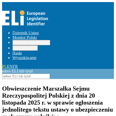
Dziennik Ustaw
Monitor Polski
Dzienniki wojewódzkie
Inne Dzienniki
Hasła
Wyszukiwanie
PL
EN
FR
adres ELI lub tytuł
Obwieszczenie Marszałka Sejmu
Rzeczypospolitej Polskiej z dnia 20
listopada 2025 r. w sprawie ogłoszenia
jednolitego tekstu ustawy o ubezpieczeniu