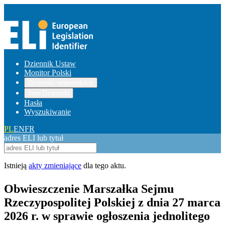
Dziennik Ustaw
Monitor Polski
Dzienniki wojewódzkie
Inne Dzienniki
Hasła
Wyszukiwanie
PL
EN
FR
adres ELI lub tytuł
Istnieją
akty zmieniające
dla tego aktu.
Obwieszczenie Marszałka Sejmu
Rzeczypospolitej Polskiej z dnia 27 marca
2026 r. w sprawie ogłoszenia jednolitego