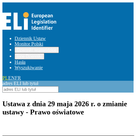
Dziennik Ustaw
Monitor Polski
Dzienniki wojewódzkie
Inne Dzienniki
Hasła
Wyszukiwanie
PL
EN
FR
adres ELI lub tytuł
Ustawa z dnia 29 maja 2026 r. o zmianie
ustawy - Prawo oświatowe
Pokaż treść w pełnym oknie