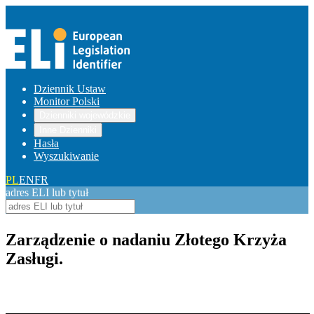
Dziennik Ustaw
Monitor Polski
Dzienniki wojewódzkie
Inne Dzienniki
Hasła
Wyszukiwanie
PL
EN
FR
adres ELI lub tytuł
Zarządzenie o nadaniu Złotego Krzyża
Zasługi.
Pokaż treść w pełnym oknie