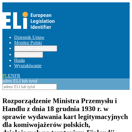
Dziennik Ustaw
Monitor Polski
Dzienniki wojewódzkie
Inne Dzienniki
Hasła
Wyszukiwanie
PL
EN
FR
adres ELI lub tytuł
Rozporządzenie Ministra Przemysłu i
Handlu z dnia 18 grudnia 1930 r. w
sprawie wydawania kart legitymacyjnych
dla komiwojażerów polskich,