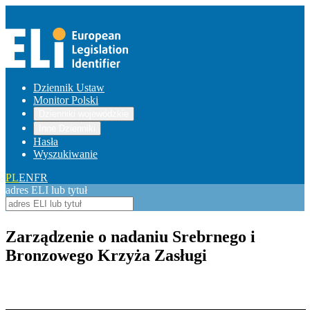
Dziennik Ustaw
Monitor Polski
Dzienniki wojewódzkie
Inne Dzienniki
Hasła
Wyszukiwanie
PL
EN
FR
adres ELI lub tytuł
Zarządzenie o nadaniu Srebrnego i
Bronzowego Krzyża Zasługi
Pokaż treść w pełnym oknie