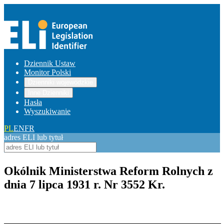
Dziennik Ustaw
Monitor Polski
Dzienniki wojewódzkie
Inne Dzienniki
Hasła
Wyszukiwanie
PL
EN
FR
adres ELI lub tytuł
Okólnik Ministerstwa Reform Rolnych z
dnia 7 lipca 1931 r. Nr 3552 Kr.
Pokaż treść w pełnym oknie