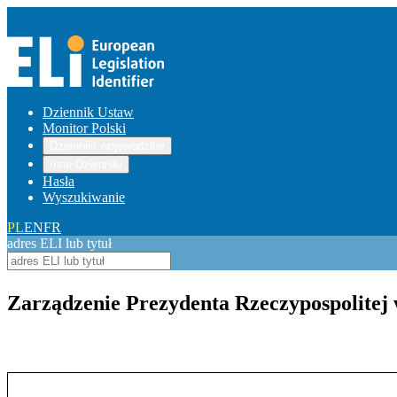
Dziennik Ustaw
Monitor Polski
Dzienniki wojewódzkie
Inne Dzienniki
Hasła
Wyszukiwanie
PL
EN
FR
adres ELI lub tytuł
Zarządzenie Prezydenta Rzeczypospolitej 
Pokaż treść w pełnym oknie