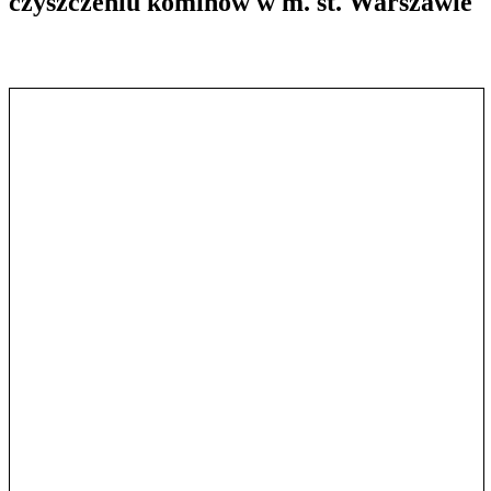
czyszczeniu kominów w m. st. Warszawie
Pokaż treść w pełnym oknie