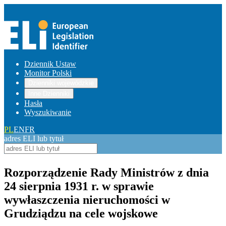
Dziennik Ustaw
Monitor Polski
Dzienniki wojewódzkie
Inne Dzienniki
Hasła
Wyszukiwanie
PL
EN
FR
adres ELI lub tytuł
Rozporządzenie Rady Ministrów z dnia
24 sierpnia 1931 r. w sprawie
wywłaszczenia nieruchomości w
Grudziądzu na cele wojskowe