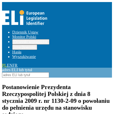
Dziennik Ustaw
Monitor Polski
Dzienniki wojewódzkie
Inne Dzienniki
Hasła
Wyszukiwanie
PL
EN
FR
adres ELI lub tytuł
Postanowienie Prezydenta
Rzeczypospolitej Polskiej z dnia 8
stycznia 2009 r. nr 1130-2-09 o powołaniu
do pełnienia urzędu na stanowisku