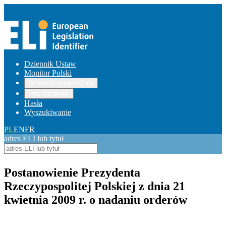
Dziennik Ustaw
Monitor Polski
Dzienniki wojewódzkie
Inne Dzienniki
Hasła
Wyszukiwanie
PL
EN
FR
adres ELI lub tytuł
Postanowienie Prezydenta
Rzeczypospolitej Polskiej z dnia 21
kwietnia 2009 r. o nadaniu orderów