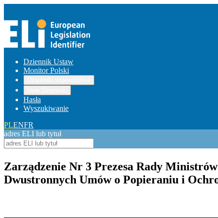
Dziennik Ustaw
Monitor Polski
Dzienniki wojewódzkie
Inne Dzienniki
Hasła
Wyszukiwanie
PL
EN
FR
adres ELI lub tytuł
Zarządzenie Nr 3 Prezesa Rady Ministrów 
Dwustronnych Umów o Popieraniu i Ochron
Pokaż treść w pełnym oknie