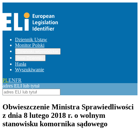
Dziennik Ustaw
Monitor Polski
Dzienniki wojewódzkie
Inne Dzienniki
Hasła
Wyszukiwanie
PL
EN
FR
adres ELI lub tytuł
Obwieszczenie Ministra Sprawiedliwości
z dnia 8 lutego 2018 r. o wolnym
stanowisku komornika sądowego