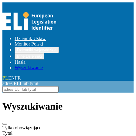
Dziennik Ustaw
Monitor Polski
Dzienniki wojewódzkie
Inne Dzienniki
Hasła
Wyszukiwanie
PL
EN
FR
adres ELI lub tytuł
Wyszukiwanie
Tylko obowiązujące
Tytuł