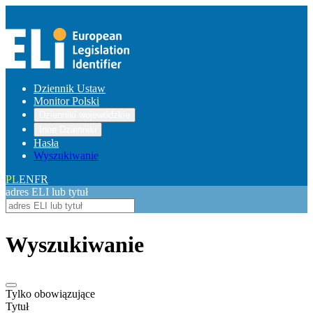
Dziennik Ustaw
Monitor Polski
Dzienniki wojewódzkie
Inne Dzienniki
Hasła
Wyszukiwanie
PL
EN
FR
adres ELI lub tytuł
Wyszukiwanie
Tylko obowiązujące
Tytuł