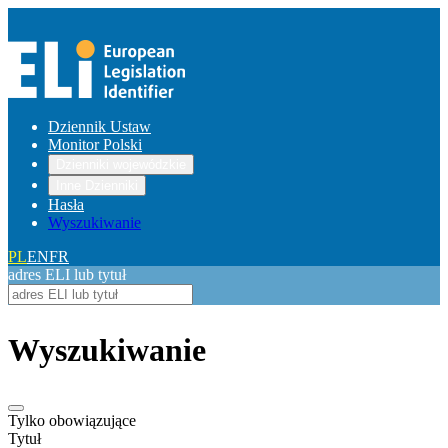
Dziennik Ustaw
Monitor Polski
Dzienniki wojewódzkie
Inne Dzienniki
Hasła
Wyszukiwanie
PL
EN
FR
adres ELI lub tytuł
Wyszukiwanie
Tylko obowiązujące
Tytuł