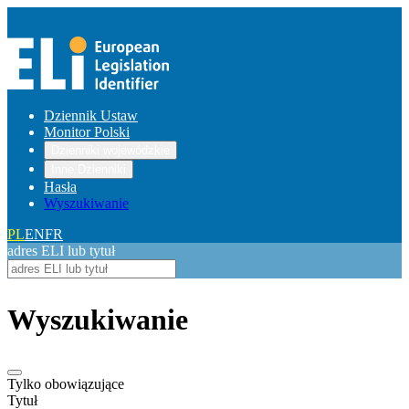
Dziennik Ustaw
Monitor Polski
Dzienniki wojewódzkie
Inne Dzienniki
Hasła
Wyszukiwanie
PL
EN
FR
adres ELI lub tytuł
Wyszukiwanie
Tylko obowiązujące
Tytuł