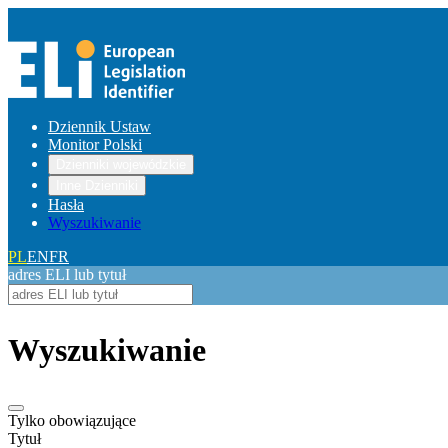
Dziennik Ustaw
Monitor Polski
Dzienniki wojewódzkie
Inne Dzienniki
Hasła
Wyszukiwanie
PL
EN
FR
adres ELI lub tytuł
Wyszukiwanie
Tylko obowiązujące
Tytuł