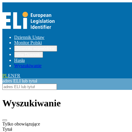
Dziennik Ustaw
Monitor Polski
Dzienniki wojewódzkie
Inne Dzienniki
Hasła
Wyszukiwanie
PL
EN
FR
adres ELI lub tytuł
Wyszukiwanie
Tylko obowiązujące
Tytuł