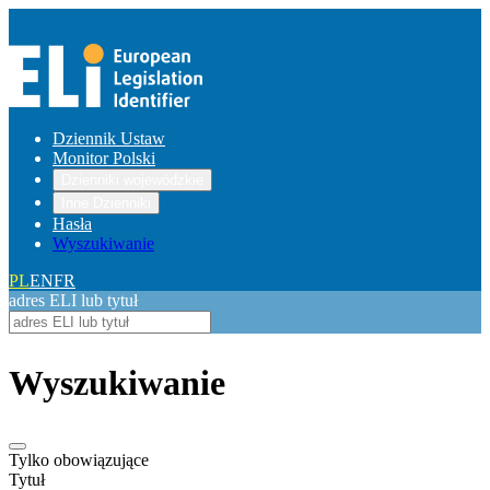
Dziennik Ustaw
Monitor Polski
Dzienniki wojewódzkie
Inne Dzienniki
Hasła
Wyszukiwanie
PL
EN
FR
adres ELI lub tytuł
Wyszukiwanie
Tylko obowiązujące
Tytuł