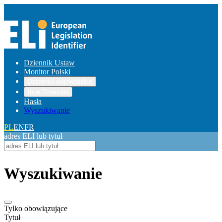
Dziennik Ustaw
Monitor Polski
Dzienniki wojewódzkie
Inne Dzienniki
Hasła
Wyszukiwanie
PL
EN
FR
adres ELI lub tytuł
Wyszukiwanie
Tylko obowiązujące
Tytuł